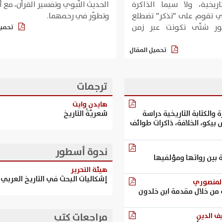
تاريخية، ولا سيما الذاكرة
الحديث النّبوي وتفسير القرآن، مع أن
تي تقوم على "تذكر" تضطلع
وتطوّر في رحمهما.
ور شتّى تكونت عبر زمن
تحميل
تحميل المقال
ترجمات
هايدن وايت
ة والكتابة التاريخية دراسة
شعريّةُ التاريخ
بيكو، الخلافة، ذاكرات طوائف
ندوة أسطور
ة بين رواتها ومؤلفيها
​هيئة التحرير
إشكاليات البحث في التاريخ العربي
المنصوري
 من خلال مقدمة ابن خلدون
مراجعات كتب
ف الدين