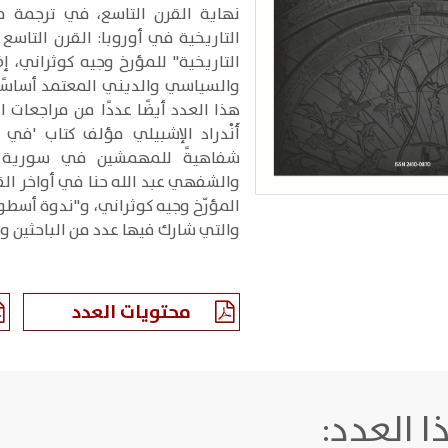
نهاية القرن التاسع، في ترجمة متم
التاريخية في أوروبا: القرن التاسع 
التاريخية" للمؤرخ وجيه كوثراني، 
والسياسي والديني المعتمد أساسًا 
هذا العدد أيضًا عددًا من مراجعات
أَنْدراد الإشبيلي مؤلف كتاب 'في 
شفاهيةً للمهمشين في سورية أج
والشفهي عبد الله حنا في أواخر ال
المؤرّخ وجيه كوثراني، و"ندوة أسطور
والتي شارك فيها عدد من الباحثين وا
محتويات العدد
 العدد: