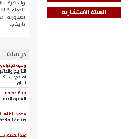
والذاكرة ال
الجماعية ال
الهيئة الاستشارية
بصيرورته ص
تاريخي.
دراسات
وجيه كوثراني
التاريخ والذاكر
نماذج: سايكس 
لبنان
حياة عمامو
السيرة النبوي
محمد الطاهر 
صناعة الملاحة
عبد الحكيم سي