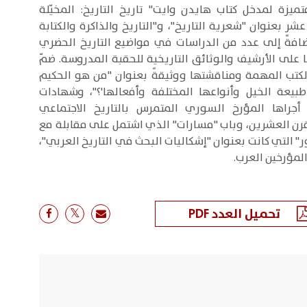
يزة لمدخل كتاب هايدن وايت" تاريخ التاريخ: المخيّلة
عشر بعنوان "شعرية التاريخ"، و"التاريخ والذاكرة والكتابة
إضافةً إلى عدد من الدراسات في مواضيع التاريخ الحضري
على الأرشيف والوثائق التاريخية للحقبة المدروسة. ضمّ
 الكتب المهمة ومناقشتها ووثيقةً بعنوان "من هو الحكيم
طبيعة الخيل وأنواعها المختلفة وأفعالها'؟"، وشهادات
راها المؤرخ السوري المتمرس بالتاريخ الاجتماعي
قرن العشرين، وباب "مسارات" الذي اشتمل على مقابلة مع
" التي كانت بعنوان "إشكاليات البحث في التاريخ العربي"،
لمؤرخين العرب.
تحميل العدد PDF