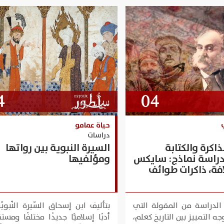
حياة عمامو
دراسات
ذاكرة والكتابة
السيرة النبوية بين رواتها
 دراسة نماذج: سايكس
ومؤلفيها
افة، ذاكرات طوائف
الدراسة من المقولة التي
بتأليف ابن إسحاق السّيرة النّبويّة
ه التمييز بين التاريخ كعلم،
أدبًا إسلاميًّا جديدًا مختلفًا ومستقل