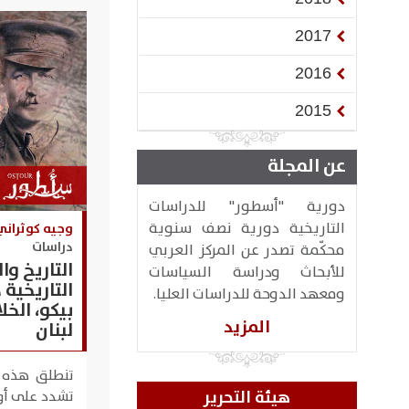
2017
2016
2015
عن المجلة
دورية "أسطور" للدراسات
التاريخية دورية نصف سنوية
وجيه كوثراني
دراسات
محكّمة تصدر عن المركز العربي
التاريخ وال
للأبحاث ودراسة السياسات
التاريخية
ومعهد الدوحة للدراسات العليا.
بيكو، الخل
المزيد
لبنان
​تنطلق هذه 
هيئة التحرير
تشدد على أوج