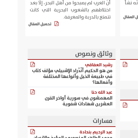
ّه نشأ
أنّ العرب لم يصبحوا من أهل البحر، إلّا بعد
اختلاطهم بالشعوب البحرية التي كانت
تتمتع بالدربة والمعرفة.
 المقال
تحميل المقال
وثائق ونصوص
رشيد العفاقي
من هو الحكيم أَنْدْراد الإشبيلي مؤلف كتاب
في طبيعة الخيل وأنواعها المختلفة
وأفعالها؟
عبد الله حنا
المهمشون في سورية أواخر القرن
العشرين شهادات شفوية
مسارات
عبد الرحيم بنحادة
محمد الطاهر المنصوري: المؤرخ والإنسان