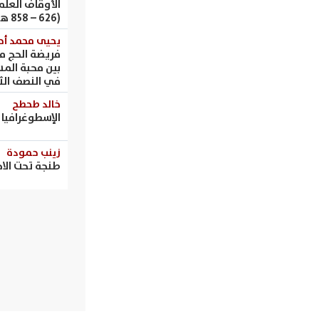
الأوقاف العلم
(626 – 858 هـ / 1229 – 1454 م)
يحيى محمد أح
فريضة الحج من
بين محبة المس
في النصف الثا
خالد طحطح
الإسطوغرافيا ا
زينب حمودة
طنجة تحت الاحتلال 