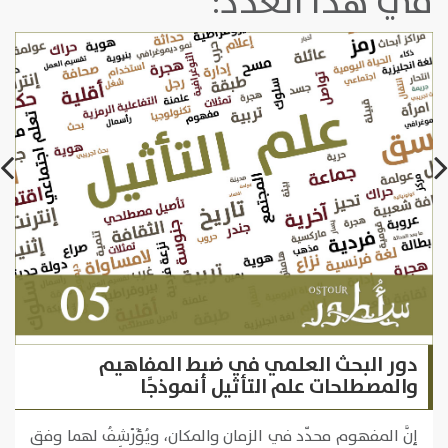
في هذا العدد:
دور البحث العلمي في ضبط المفاهيم
والمصطلحات علم التأثيل أنموذجًا
إنَّ المفهوم محدّد في الزمان والمكان، ويُؤَرْشِفُ لهما وفق