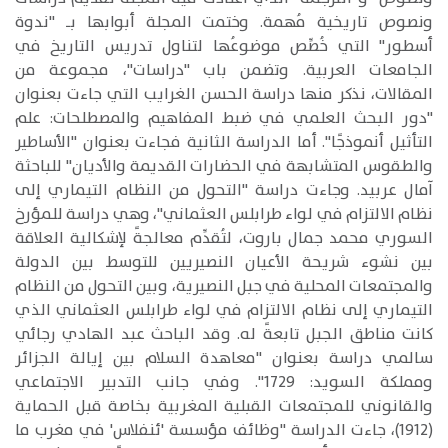
ونصوص تاريخية مُهمة. وختمت المجلة أبوابها بـ "ندوة
أسطور" التي خُصِّص موضوعُها لتناول تدريس التاريخ في
الجامعات العربية. وتضمن باب "دراسات"، مجموعة من
المقالات، نذكر منها دراسة الحسن الغرايب التي جاءت بعنوان
"دور البحث العلمي في ضبط المفاهيم والمصطلحات: علم
التأثيل أنموذجًا". أما الدراسة الثانية فجاءت بعنوان "الأساطير
والطقوس المتشابهة في الحضارات القديمة والأديان" للباحثة
آمال عربيد. وجاءت دراسة "التحول من النظام التيماري إلى
نظام الالتزام في لواء طرابلس العثماني"، وهي دراسة للمؤرخ
السوري محمد جمال باروت، لتُقدِّم معالجةً لإشكالية العلاقة
بين نشوء شريحة الأعيان النصيريين للتوسط بين الدولة
والمجتمعات المحلية في جبل النصيرية، وبين التحول من النظام
التيماري إلى نظام الالتزام في لواء طرابلس العثماني الذي
كانت مناطق الجبل تابعةً له. وقد الباحث عبد الهادي رجائي
سالمي دراسة بعنوان "معاهدة السلام بين إيالة الجزائر
ومملكة السويد: 1729". وفي جانب التدبير الاجتماعي
والقانوني للمجتمعات القبلية المغربية بخاصة قبل الحماية
(1912)، جاءت الدراسة "وظائف مؤسسة 'ئنفلاس' في مغرب ما