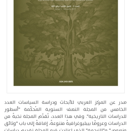
صدر عن المركز العربي للأبحاث ودراسة السياسات العدد
الخامس من المجلة النصف السنوية المُحكّمة "أسطور
للدراسات التاريخية". وفي هذا العدد، تُقدّم المجلة نخبةً من
الدراسات وعروضًا بيبليوغرافيةً متنوعةً، إضافةً إلى باب "وثائق
ونصوص" و"الترجمة" الذي اعتادت فيه المجلة تقديم دراسات