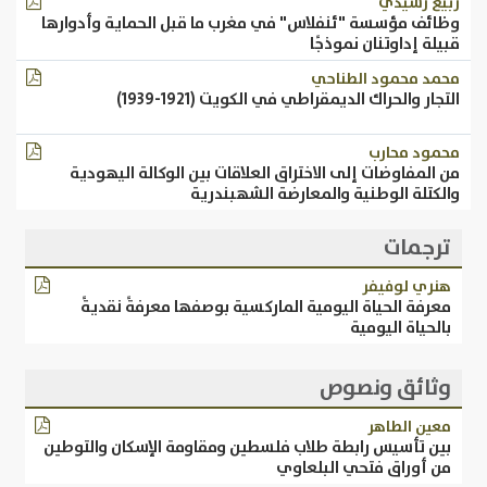
ربيع رشيدي
وظائف مؤسسة "ئنفلاس" في مغرب ما قبل الحماية وأدوارها
قبيلة إداوتنان نموذجًا
محمد محمود الطناحي
التجار والحراك الديمقراطي في الكويت (1921-1939)
محمود محارب
من المفاوضات إلى الاختراق العلاقات بين الوكالة اليهودية
والكتلة الوطنية والمعارضة الشهبندرية
ترجمات
هنري لوفيفر
معرفة الحياة اليومية الماركسية بوصفها معرفةً نقديةً
بالحياة اليومية
وثائق ونصوص
معين الطاهر
بين تأسيس رابطة طلاب فلسطين ومقاومة الإسكان والتوطين
من أوراق فتحي البلعاوي