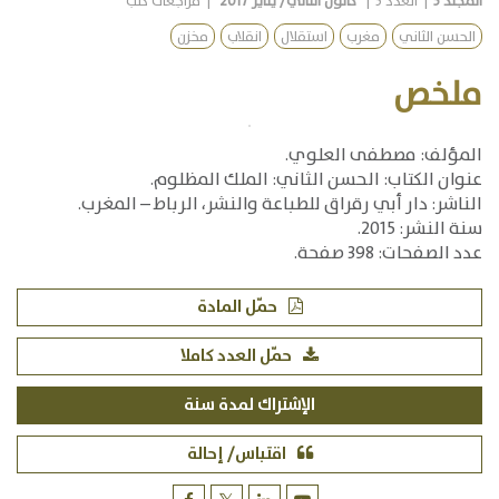
المجلد
3
|
العدد
5
|
كانون الثاني/ يناير 2017
|
مراجعات كتب
الحسن الثاني
مغرب
استقلال
انقلاب
مخزن
ملخص
المؤلف: مصطفى العلوي.
عنوان الكتاب: الحسن الثاني: الملك المظلوم.
الناشر: دار أبي رقراق للطباعة والنشر، الرباط – المغرب.
سنة النشر: 2015.
عدد الصفحات: 398 صفحة.
حمّل المادة
حمّل العدد كاملا
الإشتراك لمدة سنة
اقتباس/ إحالة