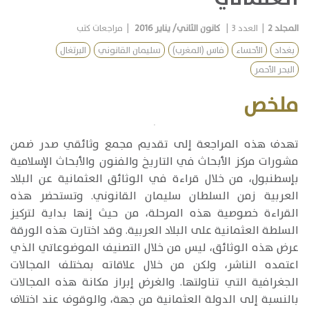
المجلد
2
|
العدد
3
|
كانون الثاني/ يناير 2016
|
مراجعات كتب
بغداد
الأحساء
فاس (المغرب)
سليمان القانوني
البرتغال
البحر الأحمر
ملخص
​تهدف هذه المراجعة إلى تقديم مجمع وثائقي صدر ضمن
مشورات مركز الأبحاث في التاريخ والفنون والأبحاث الإسلامية
بإسطنبول، من خلال قراءة في الوثائق العثمانية عن البلاد
العربية زمن السلطان سليمان القانوني. وتستحضر هذه
القراءة خصوصية هذه المرحلة، من حيث إنها بداية لتركيز
السلطة العثمانية على البلاد العربية. وقد اختارت هذه الورقة
عرض هذه الوثائق، ليس من خلال التصنيف الموضوعاتي الذي
اعتمده الناشر، ولكن من خلال علاقاته بمختلف المجالات
الجغرافية التي تناولتها. والغرض إبراز مكانة هذه المجالات
بالنسبة إلى الدولة العثمانية من جهة، والوقوف عند اختلاف