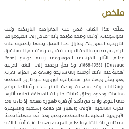
ملخص
يصنّف هذا الكتاب ضمن كتب الجغرافية التاريخية وكتب
الموسوعات، أو كما وصفه مؤلفه بأنه "مدخل إلى الطبوغرافيا
التاريخية السورية". ومازال هذا العمل يحتفظ بأهميته على
الرغم من صدوره باللغة الفرنسية قبل نحو مئة عام للمستشرق
وعالم الآثار الفرنسي الموسوعي رينيه دوسو [René
Dussaud] (1868-1958). ولا تقلُّ ترجمته إلى اللغة العربية
أهميةً عنه; لأنها أوصلته إلى شريحةٍ واسعةٍ من القرّاء العرب.
وهو يمثّل وجهة نظر استشراقيه أوروبية نحو تاريخ المنطقة
وإشكاليته. وقد ساهمت وجهة النظر هذه وأمثالها بوضع
سياسات وحدود، وخلق كيانات ما زالت المنطقة تعاني آثارها
حتى اليوم. ولا بد من تأكيد أنّ فترة ظهوره مهمة; إذ جاءت بعد
الحرب العالمية الأولى وانهيار آخر خلافة إسلامية والسيطرة
الأوروبية الفعلية على المنطقة، وهي بهذا تُعد منعطفًا مهمًا
في تاريخ بلاد الشام والعالم العربي، وهي الفترة أيضًا ا التي