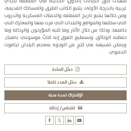
شهدت خلق الكيانات (الدول) الحديثة في المنطقة بأيدي
غربية بالدرجة الأولى. يتتبع الكاتب الطرق والمسالك القديمة،
ومن خلالها يتتبع تاريخ المنطقة والحملات العسكرية والدروب
التي سلكتها والمواقع والبلدات التي مرت منها والمعارك التي
خاضتها; وذلك من خلال الآثار وما كتبه المؤرخون والرحالة وما
حفظته الوثائق. ونستطيع القول إنه كتابٌ موسوعي بامتياز،
ويمكن تشبيهه في كثيرٍ من الوجوه بمعجم البلدان لياقوت
الحموي.
حمّل المادة
حمّل العدد كاملا
الإشتراك لمدة سنة
اقتباس/ إحالة