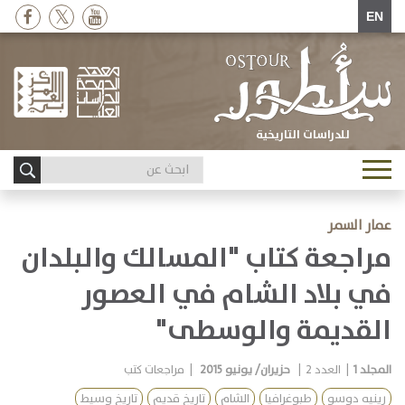
EN
للدراسات التاريخية
Toggle
navigation
عمار السمر
مراجعة كتاب "المسالك والبلدان
في بلاد الشام في العصور
القديمة والوسطى"
المجلد
1
|
العدد
2
|
حزيران/ يونيو 2015
|
مراجعات كتب
رينيه دوسو
طبوغرافيا
الشام
تاريخ قديم
تاريخ وسيط