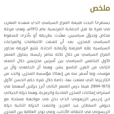
ملخص
​يستقرئ البحث طبيعة الصراع السياسي الذي شهده المغرب
في فترة ما قبل الحماية الفرنسية عام 1912م، وهي مرحلة
مخاض وتحوّل سياسيين، مهّدت بطريقة أو بأخرى للسقوط
السياسي للمخزن، بعد أن كشفت الانتفاضات والصراعات
السياسية علله المزمنة وأزماته الحادة. تتتبع الورقة محاور
الصراع السياسي من خلال ثلاثة عناصر رئيسة; يتناول العنصر
الأول التنافس السياسي بين أسرتين مخزنيتين خلال النصف
الثاني من القرن التاسع عشر، وهما آل الجامعي وآل بن
موسى، وما أسفر عنه من إنهاك مؤسسة المخزن، والحد من
الكاريزما التي تمتعت بها، خاصة خلال فترة حكم الحسن الأول
(1873-1894). فيما درس العنصر الثاني أبرز حركتين أسهمتا في
استنزاف إمكانات المخزن المادية والرمزية، وهما حركة الجيلاني
ابن إدريس الزرهوني الذي دخل في مواجهة مسلحة مع
جيوش السلطان عبد العزيز; واختصت الحركة الثانية حركة
الريسوني في اختطاف الأجانب، وفي توتر العلاقة بين المخزن