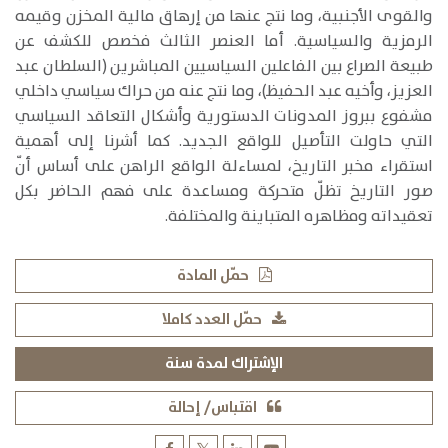
والقوى الأجنبية، وما نتج عنها من إرهاق مالية المخزن وقيمه
الرمزية والسياسية. أما العنصر الثالث فخصص للكشف عن
طبيعة الصراع بين الفاعلين السياسيين المباشرين (السلطان عبد
العزيز، وأخيه عبد الحفيظ)، وما نتج عنه من حراك سياسي داخلي
مشفوع ببروز المدونات الدستورية وأشكال التعاقد السياسي
التي حاولت التأصيل للواقع الجديد. كما أشرنا إلى أهمية
استقراء مخبر التاريخ، لمساءلة الواقع الراهن على أساس أنّ
صور التاريخ تظلّ متحركة ومساعدة على فهم الحاضر بكل
تعقيداته ومظاهره المتباينة والمختلفة.
حمّل المادة
حمّل العدد كاملا
الإشتراك لمدة سنة
اقتباس/ إحالة