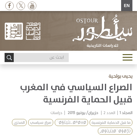
EN
للدراسات التاريخية
Toggle
navigation
يحيى بولحية
الصراع السياسي في المغرب
قبيل الحماية الفرنسية
المجلد
1
|
العدد
2
|
حزيران/ يونيو 2015
|
دراسات
ما قبل الحماية الفرنسية
Ø§Ù„Ù…ØºØ±Ø¨
صراع سياسي
المخزن
Ø§Ù„Ù‚Ø¨Ø§Ø¦Ù„