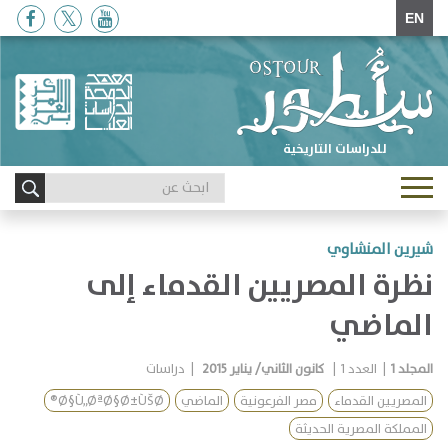
EN
للدراسات التاريخية
Toggle
navigation
شيرين المنشاوي
نظرة المصريين القدماء إلى
الماضي
المجلد
1
|
العدد
1
|
كانون الثاني/ يناير 2015
|
دراسات
المصريين القدماء
مصر الفرعونية
الماضي
Ø§Ù„ØªØ§Ø±ÙŠØ®
المملكة المصرية الحديثة