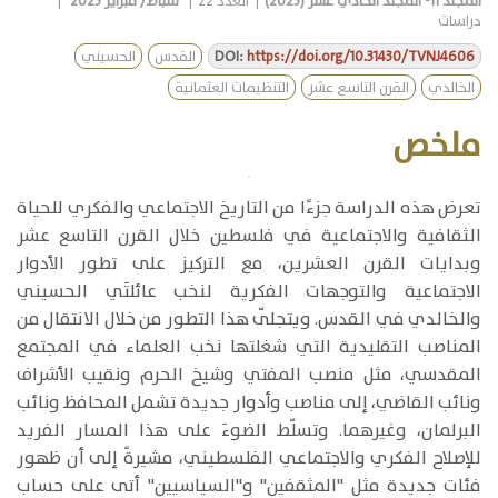
المجلد
11- المجلد الحادي عشر (2025)
|
العدد
22
|
شباط/ فبراير 2025
|
دراسات
https://doi.org/10.31430/TVNJ4606
DOI:
القدس
الحسيني
الخالدي
القرن التاسع عشر
التنظيمات العثمانية
ملخص
​تعرض هذه الدراسة جزءًا من التاريخ الاجتماعي والفكري للحياة
الثقافية والاجتماعية في فلسطين خلال القرن التاسع عشر
وبدايات القرن العشرين، مع التركيز على تطور الأدوار
الاجتماعية والتوجهات الفكرية لنخب عائلتَي الحسيني
والخالدي في القدس. ويتجلّى هذا التطور من خلال الانتقال من
المناصب التقليدية التي شغلتها نخب العلماء في المجتمع
المقدسي، مثل منصب المفتي وشيخ الحرم ونقيب الأشراف
ونائب القاضي، إلى مناصب وأدوار جديدة تشمل المحافظ ونائب
البرلمان، وغيرهما. وتسلّط الضوءَ على هذا المسار الفريد
للإصلاح الفكري والاجتماعي الفلسطيني، مشيرةً إلى أن ظهور
فئات جديدة مثل "المثقفين" و"السياسيين" أتى على حساب