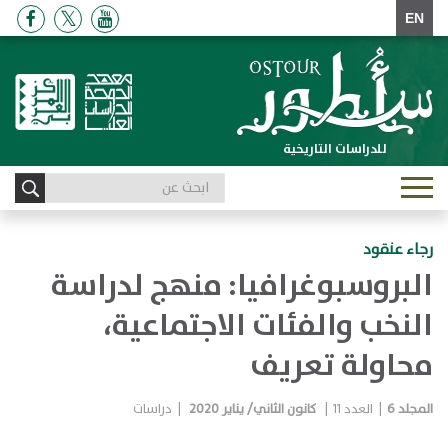
EN
للدراسات التاريخية
Toggle
navigation
رجاء عنقود
البروسبوغرافيا: منهج لدراسة
النخب والفئات الاجتماعية،
محاولة تعريف
المجلد
6
|
العدد
11
|
كانون الثاني/ يناير 2020
|
دراسات