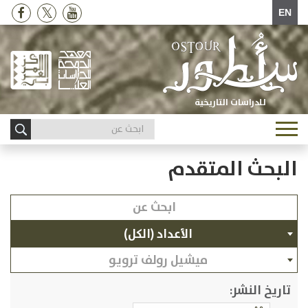
EN
للدراسات التاريخية
Toggle
navigation
البحث المتقدم
الأعداد (الكل)
ميشيل رولف ترويو
تاريخ النشر: